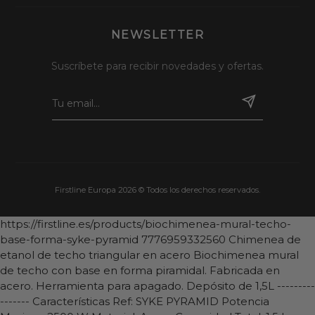
NEWSLETTER
Suscríbete para recibir novedades y ofertas.
Firstline Europa 2026 © Todos los derechos reservados.
https://firstline.es/products/biochimenea-mural-techo-
base-forma-syke-pyramid
7776959332560
Chimenea de
etanol de techo triangular en acero
Biochimenea mural
de techo con base en forma piramidal. Fabricada en
acero. Herramienta para apagado. Depósito de 1,5L ---------
------- Características Ref: SYKE PYRAMID Potencia