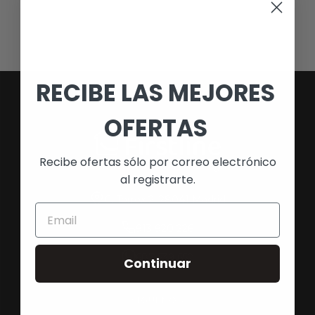
RECIBE LAS MEJORES
OFERTAS
Recibe ofertas sólo por correo electrónico
Convierte tu casa en tu hogar
al registrarte.
C. Torrox 2, 28041 Madrid
913 920 226
687 539 652
Continuar
SÍGUENOS