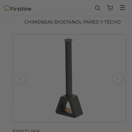
Ir
☰
directamente
al
CHIMENEAS BIOETANOL PARED Y TECHO
contenido
‹
›
FIRSTLINE