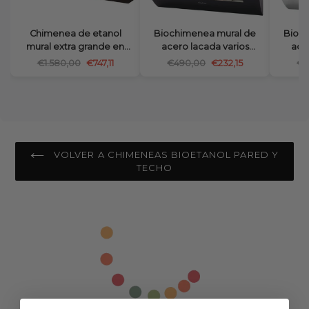
Chimenea de etanol
Biochimenea mural de
Bioc
mural extra grande en
acero lacada varios
ace
acero negro y cristal
colores disponibles
col
€1.580,00
€747,11
€490,00
€232,15
€4
templado
VOLVER A CHIMENEAS BIOETANOL PARED Y
TECHO