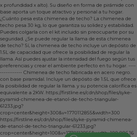
x profundidad x alto). Su diseño en forma de pirámide con
base aporta un toque atractivo y personal a tu hogar.
¿Cuánto pesa esta chimenea de techo? La chimenea de
techo pesa 30 kg, lo que garantiza su solidez y estabilidad.
Puedes colgarla con el kit incluido sin preocuparte por su
seguridad. ¿Se puede regular la llama de esta chimenea
de techo? Sí, la chimenea de techo incluye un depósito de
1.5L de capacidad que ofrece la posibilidad de regular la
llama. Así puedes ajustar la intensidad del fuego según tus
preferencias y crear el ambiente perfecto en tu hogar. ----
------------ Chimenea de techo fabricada en acero negro.
con base piramidal. Incluye un depósito de 1.5L que ofrece
la posibilidad de regular la llama. y su potencia calorífica es
equivalente a 2KW.
https://firstline.es/cdn/shop/files/syke-
pyramid-chimenea-de-etanol-de-techo-triangular-
61233.jpg?
crop=center&height=300&v=1770112855&width=300
https://firstline.es/cdn/shop/files/syke-pyramid-chimenea-
de-etanol-de-techo-triangular-61233.jpg?
crop=center&height=100&v=1770112855&width=100
996.16