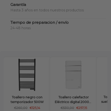
Garantía
Hasta 3 años en todos nuestros productos
Tiempo de preparacion / envío
24-48 horas
Toal
Toallero calefactor
Toallero negro con
suelo
Eléctrico digital 2000W
temporizador 500W
en blanco con control
€
€530,00
€257,15
€260,00
€125,14