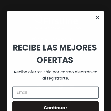
Convierte tu casa en tu hogar
C. Torrox 2, 28041 Madrid
RECIBE LAS MEJORES
913 920 226
OFERTAS
687 539 652
Recibe ofertas sólo por correo electrónico
SÍGUENOS
al registrarte.
NAVEGACIÓN
Continuar