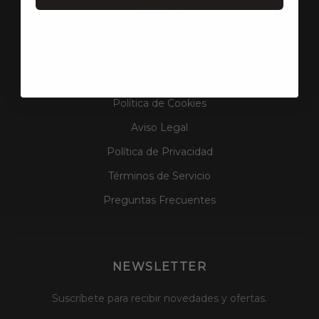
Búsqueda
Quienes Somos
Política de Envío
Devoluciones y Reembolso
Política de Cookies
Aviso Legal
Política de Privacidad
Términos de Servicio
Preguntas Frecuentes
NEWSLETTER
Suscríbete para recibir novedades y ofertas.