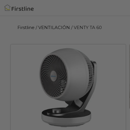
Ir
directamente
al
contenido
Firstline
/
VENTILACIÓN
/ VENTY TA 60