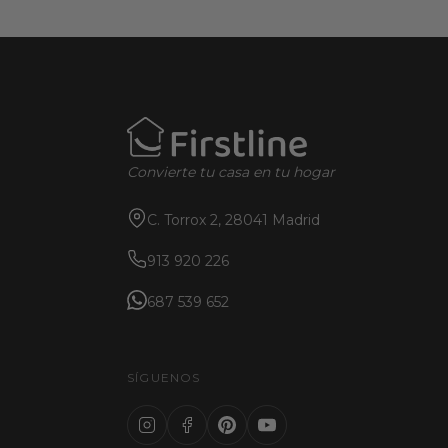
Convierte tu casa en tu hogar
C. Torrox 2, 28041 Madrid
913 920 226
687 539 652
SÍGUENOS