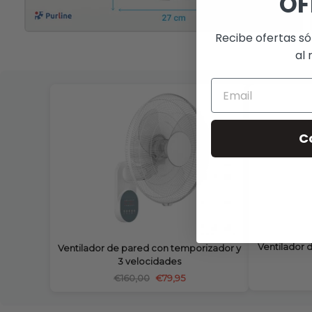
OF
Recibe ofertas só
al 
C
Ventilador d
Ventilador de pared con temporizador y
3 velocidades
€160,00
€79,95