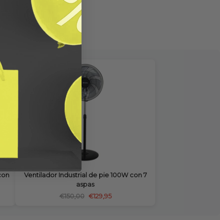
con
Ventilador Industrial de pie 100W con 7
aspas
€150,00
€129,95