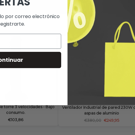
ERTAS
lo por correo electrónico
registrarte.
ontinuar
e torre 3 velocidades - Bajo
Ventilador Industrial de pared 230W 
consumo.
aspas de aluminio
€103,86
€380,00
€249,95