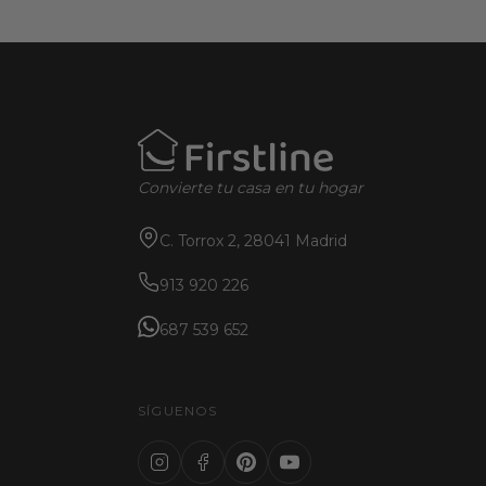
Convierte tu casa en tu hogar
C. Torrox 2, 28041 Madrid
913 920 226
687 539 652
SÍGUENOS