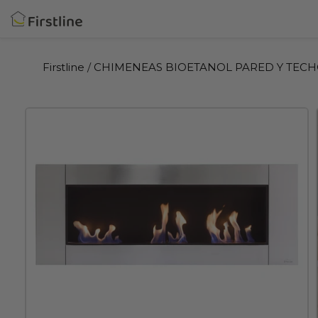
Ir
directamente
al
contenido
Firstline
/
CHIMENEAS BIOETANOL PARED Y TEC