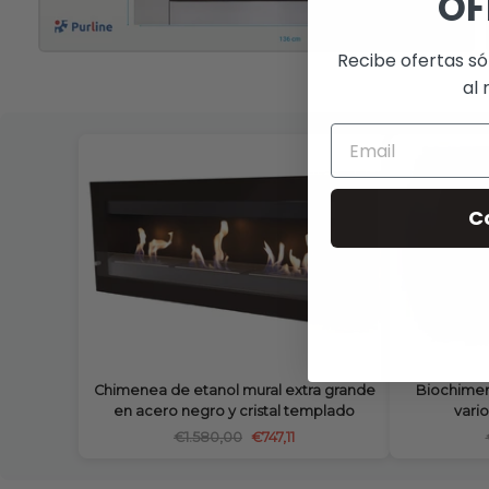
OF
Recibe ofertas só
al 
C
Chimenea de etanol mural extra grande
Biochimen
en acero negro y cristal templado
vari
€1.580,00
€747,11