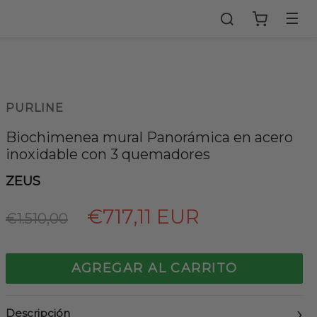
☰
PURLINE
Biochimenea mural Panorámica en acero
inoxidable con 3 quemadores
ZEUS
Precio
€717,11 EUR
€1.510,00
habitual
AGREGAR AL CARRITO
Descripción