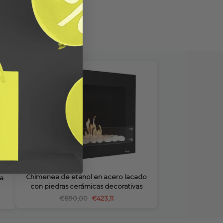
Chimenea de etanol en acero lacado
a
con piedras cerámicas decorativas
€890,00
€423,11