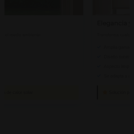
Elegancia y
ida el medio ambiente:
Transforma cualquier
Amplia gama de
o
Diseño minimal
Aspecto limpio
Se adapta a cua
da de calor solar
Solución per