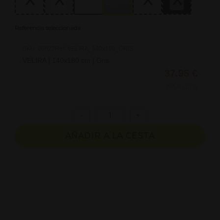
Referencia seleccionada
SKU:
60622
Ref:
VELIRA_140x180_GRIS
VELIRA
|
140x180 cm
|
Gris
37.95 €
IVA incluido
-
+
AÑADIR A LA CESTA