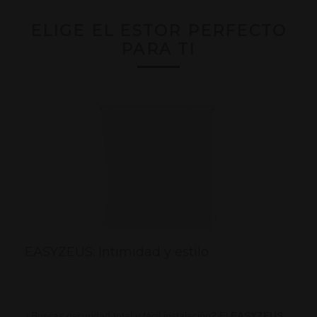
ELIGE EL ESTOR PERFECTO
PARA TI
EASYZEUS: Intimidad y estilo
¿Buscas oscuridad total y fácil instalación? El
EASYZEUS