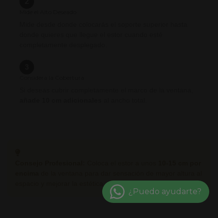
2
Mide el Alto Deseado
Mide desde donde colocarás el soporte superior hasta
donde quieres que llegue el estor cuando esté
completamente desplegado.
3
Considera la Cobertura
Si deseas cubrir completamente el marco de la ventana,
añade 10 cm adicionales
al ancho total.
Consejo Profesional:
Coloca el estor a unos
10-15 cm por
encima
de la ventana para dar sensación de mayor altura al
espacio y mejorar la estética.