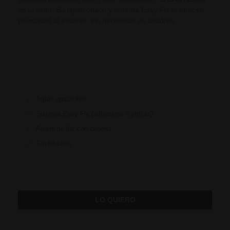
es tu estor. Su tejido opaco y sistema Easy Fix te ofrecen
privacidad al instante, sin necesidad de taladros.
✓
Tejido opaco liso
✓
Sistema Easy Fix (adhesivos o pinzas)
✓
Ajuste de luz con cadena
✓
Sin taladros
LO QUIERO