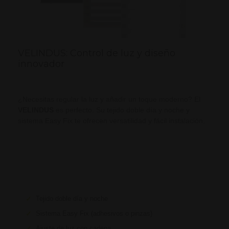
VELINDUS: Control de luz y diseño
innovador
¿Necesitas regular la luz y añadir un toque moderno? El
VELINDUS
es perfecto. Su tejido doble día y noche y
sistema Easy Fix te ofrecen versatilidad y fácil instalación.
✓
Tejido doble día y noche
✓
Sistema Easy Fix (adhesivos o pinzas)
✓
Ajuste de luz con cadena