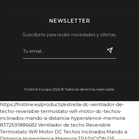
NEWSLETTER
Suscríbete para recibir novedades y ofertas.
Firstline Europa 2026 © Todos los derechos reservados.
https://firstline.es/products/estrella-dc-ventilador-de-
techo-reversible-termostato-wifi-motor-dc-techos-
inclinados-mando-a-distancia-hypersilence-memoria
8372591886682
Ventilador de techo Reversible
Termostato Wifi Motor DC Techos Inclinados Mando a
Distancia Hypersilence Memoria
TRADICIÓN DE