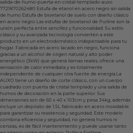
salida-de-humo-puerta-en-cristal-templado-auxo
7721870262480
Estufa de etanol en acero negro sin salida
de humo
Estufa de bioetanol de suelo con diseño clásico
en acero negro Las estufas de bioetanol de Purline son la
unión perfecta entre sencillez y funcionalidad. Su estilo
clásico y su avanzada tecnología convierten a este
producto en un electrodoméstico indispensable para tu
hogar. Fabricada en acero lacado en negro, funciona
gracias a un alcohol de origen natural y alto poder
energético (3kW) que genera llamas reales, ofrece una
sensación de calor inmediata y es totalmente
independiente de cualquier otra fuente de energía.La
AUXO tiene un diseño de corte clásico, con un cuerpo
cuadrado con puerta de cristal templado y una salida de
humos de decoración en la parte superior. Sus
dimensiones son de 60 x 40 x 103cm y pesa 34kg, además
incluye un depósito de 1.5L fabricado en acero inoxidable
para garantizar su resistencia y seguridad. Este modelo
combina eficiencia y seguridad, no genera humos ni
cenizas, es de fácil mantenimiento y puede usarse tanto
en interior como en exterior. Política Firstline