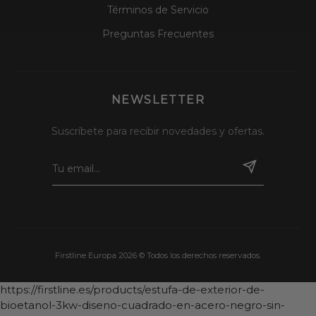
Términos de Servicio
Preguntas Frecuentes
NEWSLETTER
Suscríbete para recibir novedades y ofertas.
Firstline Europa 2026 © Todos los derechos reservados.
https://firstline.es/products/estufa-de-exterior-de-
bioetanol-3kw-diseno-cuadrado-en-acero-negro-sin-