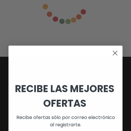
RECIBE LAS MEJORES
Convierte tu casa en tu hogar
OFERTAS
C. Torrox 2, 28041 Madrid
Recibe ofertas sólo por correo electrónico
913 920 226
al registrarte.