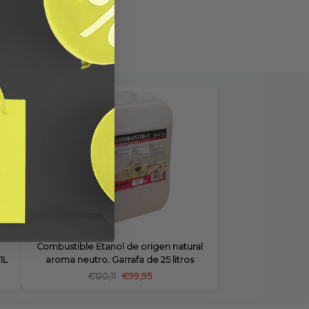
Combustible Etanol de origen natural
 1L
aroma neutro. Garrafa de 25 litros
€120,11
€99,95