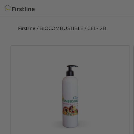
Ir
directamente
al
contenido
Firstline
/
BIOCOMBUSTIBLE
/ GEL-12B