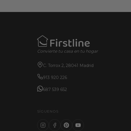
Convierte tu casa en tu hogar
C. Torrox 2, 28041 Madrid
913 920 226
687 539 652
SÍGUENOS