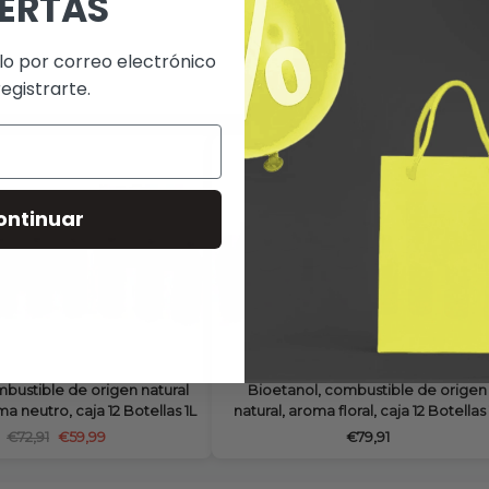
ERTAS
lo por correo electrónico
registrarte.
ontinuar
mbustible de origen natural
Bioetanol, combustible de origen
ma neutro, caja 12 Botellas 1L
natural, aroma floral, caja 12 Botellas
€72,91
€59,99
€79,91