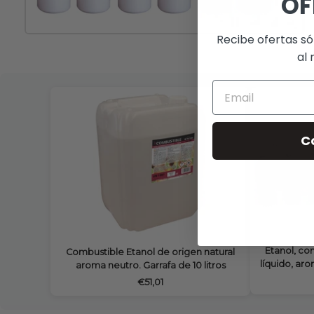
OF
Recibe ofertas só
al 
C
Etanol, co
Combustible Etanol de origen natural
líquido, aro
aroma neutro. Garrafa de 10 litros
€51,01