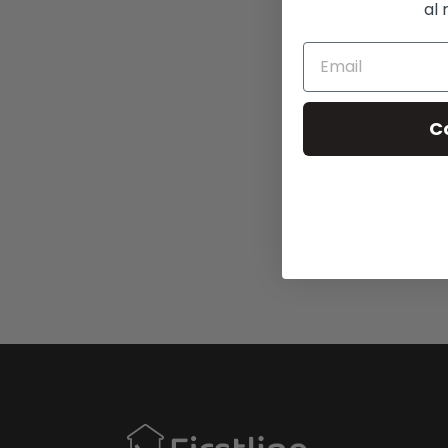
al 
C