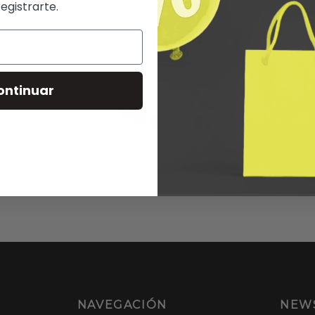
registrarte.
ontinuar
NAVEGACIÓN
NEW