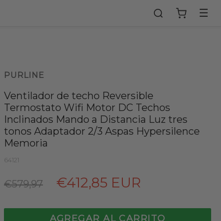
☰
PURLINE
Ventilador de techo Reversible
Termostato Wifi Motor DC Techos
Inclinados Mando a Distancia Luz tres
tonos Adaptador 2/3 Aspas Hypersilence
Memoria
64121
Precio
€412,85 EUR
€579,97
habitual
AGREGAR AL CARRITO