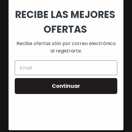
RECIBE LAS MEJORES
OFERTAS
NAVEGACIÓN
Recibe ofertas sólo por correo electrónico
Búsqueda
al registrarte.
Quienes Somos
Política de Envío
Devoluciones y Reembolso
Política de Cookies
Continuar
Aviso Legal
Política de Privacidad
Términos de Servicio
Preguntas Frecuentes