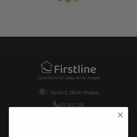
Convierte tu casa en tu hogar
C. Torrox 2, 28041 Madrid
913 920 226
687 539 652
SÍGUENOS