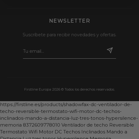
NEWSLETTER
Suscríbete para recibir novedades y ofertas.
Firstline Europa 2026 © Todos los derechos reservados.
https://firstline.es/products/shadowfax-dc-ventilador-de-
techo-reversible-termostato-wifi-motor-dc-techos-
inclinados-mando-a-distancia-luz-tres-tonos-hypersilence-
memoria
8372609778010
Ventilador de techo Reversible
Termostato Wifi Motor DC Techos Inclinados Mando a
Distancia Luz tres tonos Hypersilence Memoria