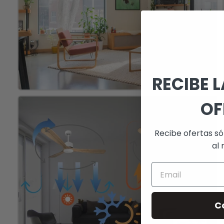
RECIBE 
OF
Recibe ofertas só
al 
C