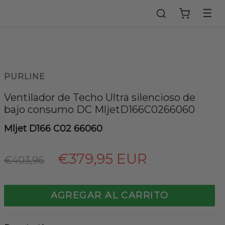
☰
PURLINE
Ventilador de Techo Ultra silencioso de
bajo consumo DC MljetD166C0266060
Mljet D166 C02 66060
Precio
€379,95 EUR
€403,96
habitual
AGREGAR AL CARRITO