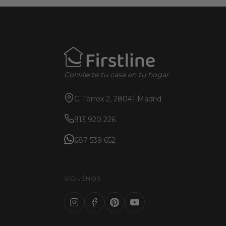
Convierte tu casa en tu hogar
C. Torrox 2, 28041 Madrid
913 920 226
687 539 652
SÍGUENOS