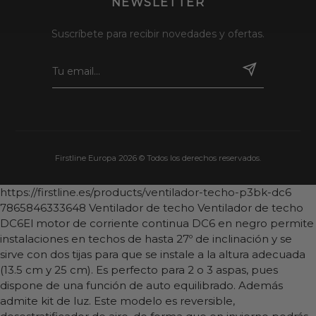
NEWSLETTER
Suscríbete para recibir novedades y ofertas.
Firstline Europa 2026 © Todos los derechos reservados.
https://firstline.es/products/ventilador-techo-p3bk-dc6
7865846333648
Ventilador de techo
Ventilador de techo
DC6El motor de corriente continua DC6 en negro permite
instalaciones en techos de hasta 27º de inclinación y se
sirve con dos tijas para que se instale a la altura adecuada
(13.5 cm y 25 cm). Es perfecto para 2 o 3 aspas, pues
dispone de una función de auto equilibrado. Además
admite kit de luz. Este modelo es reversible,