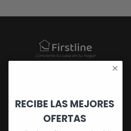
Convierte tu casa en tu hogar
C. Torrox 2, 28041 Madrid
913 920 226
687 539 652
RECIBE LAS MEJORES
SÍGUENOS
OFERTAS