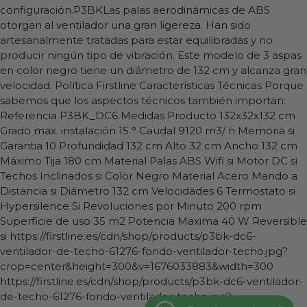
configuración.P3BKLas palas aerodinámicas de ABS
otorgan al ventilador una gran ligereza. Han sido
artesanalmente tratadas para estar equilibradas y no
producir ningún tipo de vibración. Este modelo de 3 aspas
en color negro tiene un diámetro de 132 cm y alcanza gran
velocidad. Política Firstline Características Técnicas Porque
sabemos que los aspectos técnicos también importan:
Referencia P3BK_DC6 Medidas Producto 132x32x132 cm
Grado max. instalación 15 ° Caudal 9120 m3/ h Memoria si
Garantia 10 Profundidad 132 cm Alto 32 cm Ancho 132 cm
Máximo Tija 180 cm Material Palas ABS Wifi si Motor DC si
Techos Inclinados si Color Negro Material Acero Mando a
Distancia si Diámetro 132 cm Velocidades 6 Termostato si
Hypersilence Si Revoluciones por Minuto 200 rpm
Superficie de uso 35 m2 Potencia Maxima 40 W Reversible
si
https://firstline.es/cdn/shop/products/p3bk-dc6-
ventilador-de-techo-61276-fondo-ventilador-techo.jpg?
crop=center&height=300&v=1676033883&width=300
https://firstline.es/cdn/shop/products/p3bk-dc6-ventilador-
de-techo-61276-fondo-ventilador-techo.jpg?