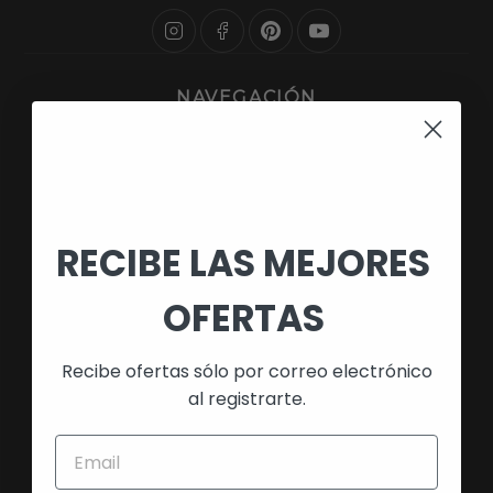
NAVEGACIÓN
Búsqueda
Quienes Somos
Política de Envío
RECIBE LAS MEJORES
Devoluciones y Reembolso
Política de Cookies
OFERTAS
Aviso Legal
Recibe ofertas sólo por correo electrónico
Política de Privacidad
al registrarte.
Términos de Servicio
Preguntas Frecuentes