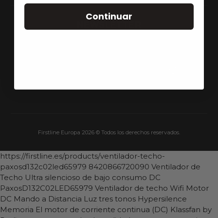
Continuar
NEWSLETTER
Suscríbete para recibir novedades y ofertas.
Firstline Europa 2026 © Todos los derechos reservados.
https://firstline.es/products/ventilador-techo-
paxosd132c02led65979
8420866720090
Ventilador de
Techo Ultra silencioso de bajo consumo DC
PaxosD132C02LED65979
Ventilador de techo Wifi Motor
DC Mando a Distancia Luz tres tonos Hypersilence
Memoria El motor de corriente continua (DC) Klassfan by