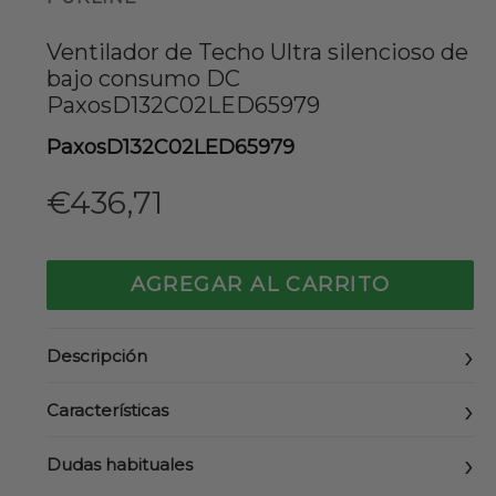
Ventilador de Techo Ultra silencioso de
bajo consumo DC
PaxosD132C02LED65979
PaxosD132C02LED65979
Precio
€436,71
habitual
AGREGAR AL CARRITO
Descripción
Características
Dudas habituales