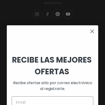
SÍGUENOS
NAVEGACIÓN
Búsqueda
Quienes Somos
Política de Envío
RECIBE LAS MEJORES
Devoluciones y Reembolso
OFERTAS
Política de Cookies
Aviso Legal
Recibe ofertas sólo por correo electrónico
Política de Privacidad
al registrarte.
Términos de Servicio
Preguntas Frecuentes