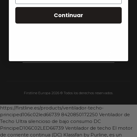
Continuar
NEWSLETTER
Suscríbete para recibir novedades y ofertas.
Firstline Europa 2026 © Todos los derechos reservados.
https://firstline.es/products/ventilador-techo-
principed106c02led66739
8420850172250
Ventilador de
Techo Ultra silencioso de bajo consumo DC
PrincipeD106C02LED66739
Ventilador de techo El motor
de corriente continua (DC) Klassfan by Purline, es un