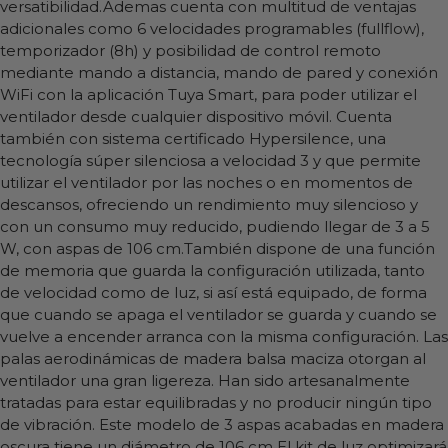
versatibilidad.Ademas cuenta con multitud de ventajas
adicionales como 6 velocidades programables (fullflow),
temporizador (8h) y posibilidad de control remoto
mediante mando a distancia, mando de pared y conexión
WiFi con la aplicación Tuya Smart, para poder utilizar el
ventilador desde cualquier dispositivo móvil. Cuenta
también con sistema certificado Hypersilence, una
tecnología súper silenciosa a velocidad 3 y que permite
utilizar el ventilador por las noches o en momentos de
descansos, ofreciendo un rendimiento muy silencioso y
con un consumo muy reducido, pudiendo llegar de 3 a 5
W, con aspas de 106 cm.También dispone de una función
de memoria que guarda la configuración utilizada, tanto
de velocidad como de luz, si así está equipado, de forma
que cuando se apaga el ventilador se guarda y cuando se
vuelve a encender arranca con la misma configuración. Las
palas aerodinámicas de madera balsa maciza otorgan al
ventilador una gran ligereza. Han sido artesanalmente
tratadas para estar equilibradas y no producir ningún tipo
de vibración. Este modelo de 3 aspas acabadas en madera
oscura tiene un diámetro de 106 cm El kit de luz optimizará