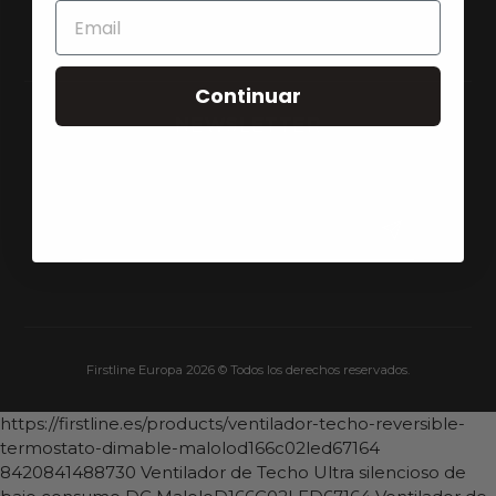
Preguntas Frecuentes
Continuar
NEWSLETTER
Suscríbete para recibir novedades y ofertas.
Firstline Europa 2026 © Todos los derechos reservados.
https://firstline.es/products/ventilador-techo-reversible-
termostato-dimable-malolod166c02led67164
8420841488730
Ventilador de Techo Ultra silencioso de