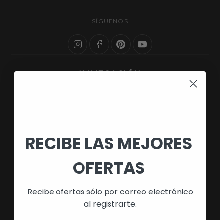
SÍGUENOS
NAVEGACIÓN
Búsqueda
Quienes Somos
Política de Envío
RECIBE LAS MEJORES
Devoluciones y Reembolso
OFERTAS
Política de Cookies
Aviso Legal
Recibe ofertas sólo por correo electrónico
Política de Privacidad
al registrarte.
Términos de Servicio