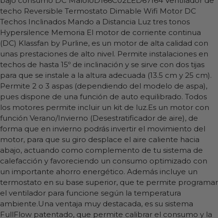
bajo consumo DC MaloloD166C02LED67164
Ventilador de
techo Reversible Termostato Dimable Wifi Motor DC
Techos Inclinados Mando a Distancia Luz tres tonos
Hypersilence Memoria El motor de corriente continua
(DC) Klassfan by Purline, es un motor de alta calidad con
unas prestaciones de alto nivel. Permite instalaciones en
techos de hasta 15º de inclinación y se sirve con dos tijas
para que se instale a la altura adecuada (13.5 cm y 25 cm).
Permite 2 o 3 aspas (dependiendo del modelo de aspa),
pues dispone de una función de auto equilibrado. Todos
los motores permite incluir un kit de luz.Es un motor con
función Verano/Invierno (Desestratificador de aire), de
forma que en invierno podrás invertir el movimiento del
motor, para que su giro desplace el aire caliente hacia
abajo, actuando como complemento de tu sistema de
calefacción y favoreciendo un consumo optimizado con
un importante ahorro energético. Además incluye un
termostato en su base superior, que te permite programar
el ventilador para funcione según la temperatura
ambiente.Una ventaja muy destacada, es su sistema
FullFlow patentado, que permite calibrar el consumo y la