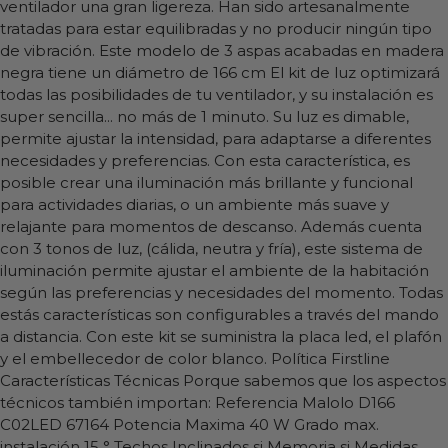
ventilador una gran ligereza. Han sido artesanalmente
tratadas para estar equilibradas y no producir ningún tipo
de vibración. Este modelo de 3 aspas acabadas en madera
negra tiene un diámetro de 166 cm El kit de luz optimizará
todas las posibilidades de tu ventilador, y su instalación es
super sencilla... no más de 1 minuto. Su luz es dimable,
permite ajustar la intensidad, para adaptarse a diferentes
necesidades y preferencias. Con esta característica, es
posible crear una iluminación más brillante y funcional
para actividades diarias, o un ambiente más suave y
relajante para momentos de descanso. Además cuenta
con 3 tonos de luz, (cálida, neutra y fría), este sistema de
iluminación permite ajustar el ambiente de la habitación
según las preferencias y necesidades del momento. Todas
estás características son configurables a través del mando
a distancia. Con este kit se suministra la placa led, el plafón
y el embellecedor de color blanco. Política Firstline
Características Técnicas Porque sabemos que los aspectos
técnicos también importan: Referencia Malolo D166
C02LED 67164 Potencia Maxima 40 W Grado max.
instalación 15 ° Techos Inclinados si Memoria si Medidas