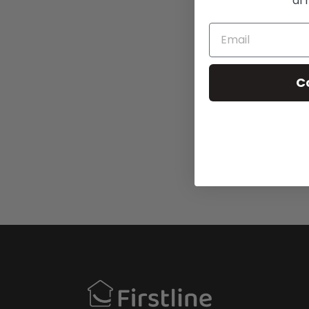
al 
C