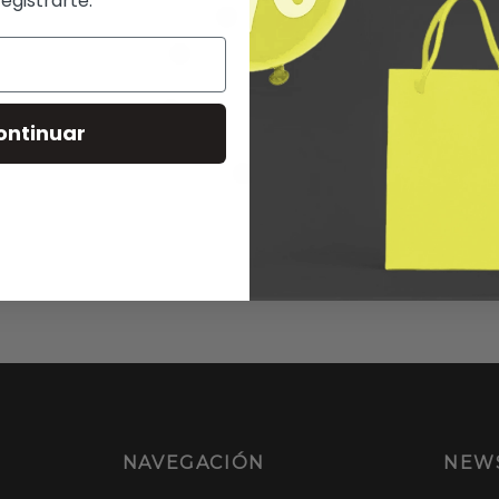
registrarte.
ontinuar
NAVEGACIÓN
NEW