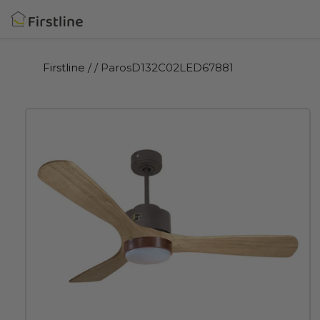
Ir
directamente
al
contenido
Firstline
/
/ ParosD132C02LED67881