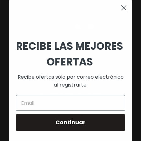
SÍGUENOS
RECIBE LAS MEJORES
NAVEGACIÓN
OFERTAS
Búsqueda
Quienes Somos
Recibe ofertas sólo por correo electrónico
Política de Envío
al registrarte.
Devoluciones y Reembolso
Política de Cookies
Aviso Legal
Continuar
Política de Privacidad
Términos de Servicio