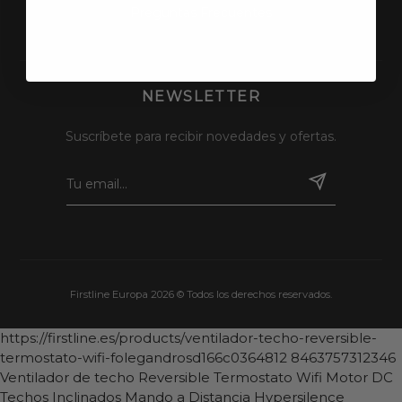
Preguntas Frecuentes
NEWSLETTER
Suscríbete para recibir novedades y ofertas.
Firstline Europa 2026 © Todos los derechos reservados.
https://firstline.es/products/ventilador-techo-reversible-
termostato-wifi-folegandrosd166c0364812
8463757312346
Ventilador de techo Reversible Termostato Wifi Motor DC
Techos Inclinados Mando a Distancia Hypersilence