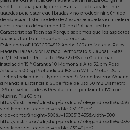
palas aerodinámicas de madera balsa maciza otorgan al
ventilador una gran ligereza. Han sido artesanalmente
tratadas para estar equilibradas y no producir ningún tipo
de vibración. Este modelo de 3 aspas acabadas en madera
clara tiene un diámetro de 166 cm Política Firstline
Características Técnicas Porque sabemos que los aspectos
técnicos también importan: Referencia
FolegandrosD166C0364812 Ancho 166 cm Material Palas
Madera Balsa Color Dorado Termostato si Caudal 17680
m3/ h Medidas Producto 166x32x166 cm Grado max.
instalación 15 ° Garantia 10 Memoria si Alto 32 cm Peso
Artículo 9.00 kg Profundidad 166 cm Wifi si Motor DC si
Techos Inclinados si Hypersilence Si Modo Invierno/Verano
si Mando a Distancia si Superficie de uso 50 m2 Diámetro
166 cm Velocidades 6 Revoluciones por Minuto 170 rpm
Máximo Tija 60 cm
https://firstline.es/cdn/shop/products/folegandrosd166c036
ventilador-de-techo-reversible-63949.jpg?
crop=center&height=300&v=1688513455&width=300
https://firstline.es/cdn/shop/products/folegandrosd166c036
ventilador-de-techo-reversible-63949.jpg?