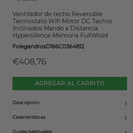
Ventilador de techo Reversible
Termostato Wifi Motor DC Techos
Inclinados Mando a Distancia
Hypersilence Memoria FullWood
FolegandrosD166C0364812
Precio
€408,76
habitual
AGREGAR AL CARRITO
Descripción
Características
Dudas habituales