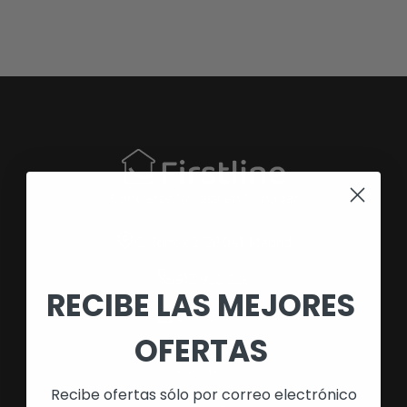
Convierte tu casa en tu hogar
C. Torrox 2, 28041 Madrid
913 920 226
RECIBE LAS MEJORES
687 539 652
OFERTAS
SÍGUENOS
Recibe ofertas sólo por correo electrónico