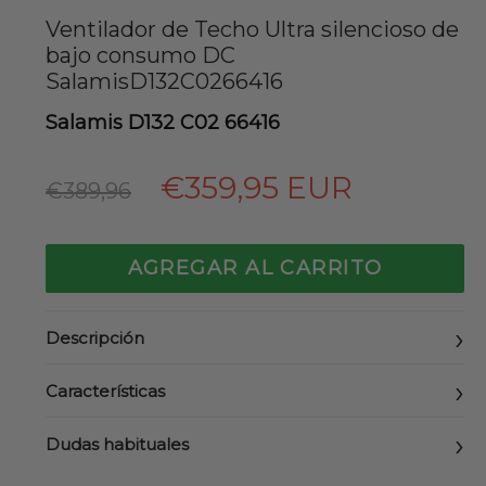
Ventilador de Techo Ultra silencioso de
bajo consumo DC
SalamisD132C0266416
Salamis D132 C02 66416
Precio
€359,95 EUR
€389,96
habitual
AGREGAR AL CARRITO
Descripción
Características
Dudas habituales