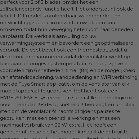
perfect voor 2 of 3 blades, omdat het een
zelfbalancerende functie heeft. Het ondersteunt ook de
lichtkit. Dit model is omkeerbaar, waardoor de lucht
ontwrichting, zodat u in de winter uw bladen kunt
omkeren zodat hun beweging hete lucht naar beneden
verplaatst. Dit werkt als aanvulling op uw
verwarmingssysteem en bevordert een geoptimaliseerd
verbruik. De voet bevat ook een thermostaat, zodat u
deze kunt programmeren zodat de ventilator werkt op
basis van de omgevingstemperatuur. A.mong zijn vele
voordelen zijn 6 snelheden, timer (8h) en de mogelijkheid
van afstandsbediening, wandbediening en WiFi verbinding
met de Tuya Smart applicatie, om de ventilator van elk
mobiel apparaat te gebruiken. Het heeft ook een
HYPERSILENCE-systeem, een superstille technologie die
nooit meer dan 38 dB bij snelheid 3 bedraagt en u in staat
stelt om de ventilator \'s nachts of tijdens pauzes te
gebruiken, met een zeer stille werking en met een
maximaal verbruik van 38 W. extra, Het heeft een
geheugenfunctie die het mogelijk maakt de gebruikte
configuratie op te slaan, zowel in snelheid als in licht, zodat