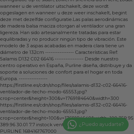
wanneer u de ventilator uitschakelt, deze wordt
opgeslagen en wanneer u deze weer inschakelt, begint
deze met dezelfde configuratie.Las palas aerodinámicas
de madera balsa maciza otorgan al ventilador una gran
ligereza. Han sido artesanalmente tratadas para estar
equilibradas y no producir ningún tipo de vibración. Este
modelo de 3 aspas acabadas en madera clara tiene un
diámetro de 132cm ---------------- Características Ref:
Salamis D132 C02 66416 ---------------- Desde nuestro
centro operativo en España, Purline diseña, distribuye y da
soporte a soluciones de confort para el hogar en toda
Europa. ----------------
https://firstline.es/cdn/shop/files/salamis-d132-c02-66416-
ventilador-de-techo-modo-65553.jpg?
crop=center&height=300&v=1769184640&width=300
https://firstline.es/cdn/shop/files/salamis-d132-c02-66416-
ventilador-de-techo-modo-65553.jpg?
crop=center&height=100&v=1769184640&width=100
359.95
389.96
30.01
7.7
instock
ventiladores-purline-klassfan
PURLINE
1684161767000