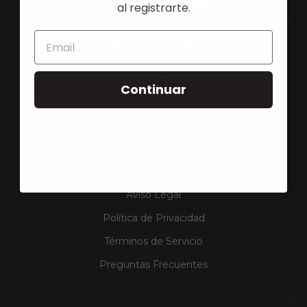
al registrarte.
NAVEGACIÓN
Búsqueda
Continuar
Quienes Somos
Política de Envío
Devoluciones y Reembolso
Política de Cookies
Aviso Legal
Política de Privacidad
Términos de Servicio
Preguntas Frecuentes