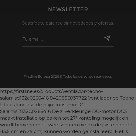
NEWSLETTER
Suscríbete para recibir novedades y ofertas.
Firstline Europa 2026 © Todos los derechos reservados.
https://firstline.es/products/ventilador-techo-
salamisd132c0266416
8420856037722
Ventilador de Techo
Ultra silencioso de bajo consumo DC
SalamisD132C0266416
De zilverkleurige DC-motor DC3
maakt installatie op daken tot 27º kanteling mogelijk en
wordt bediend met twee scharen die op de juiste hoogte
(13.5 cm en 25 cm) kunnen worden geïnstalleerd. Het is