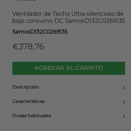
Ventilador de Techo Ultra silencioso de
bajo consumo DC SamosD132C0269135
SamosD132C0269135
Precio
€378,76
habitual
AGREGAR AL CARRITO
Descripción
Características
Dudas habituales