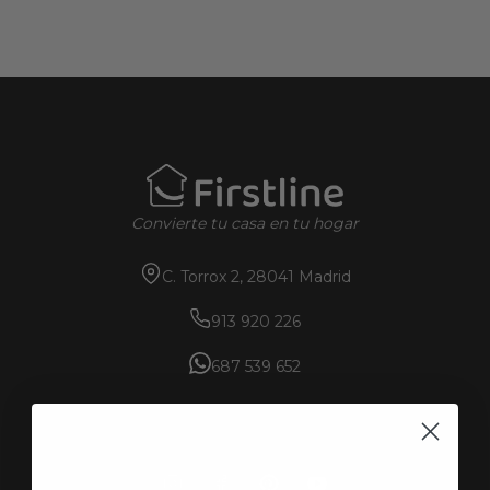
Convierte tu casa en tu hogar
C. Torrox 2, 28041 Madrid
913 920 226
687 539 652
SÍGUENOS