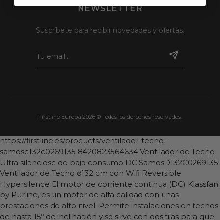
NEWSLETTER
Suscríbete para recibir novedades y ofertas.
Firstline Europa 2026 © Todos los derechos reservados.
https://firstline.es/products/ventilador-techo-
samosd132c0269135
8420823564634
Ventilador de Techo
Ultra silencioso de bajo consumo DC SamosD132C0269135
Ventilador de Techo ø132 cm con Wifi Reversible
Hypersilence El motor de corriente continua (DC) Klassfan
by Purline, es un motor de alta calidad con unas
prestaciones de alto nivel. Permite instalaciones en techos
de hasta 15º de inclinación y se sirve con dos tijas para que