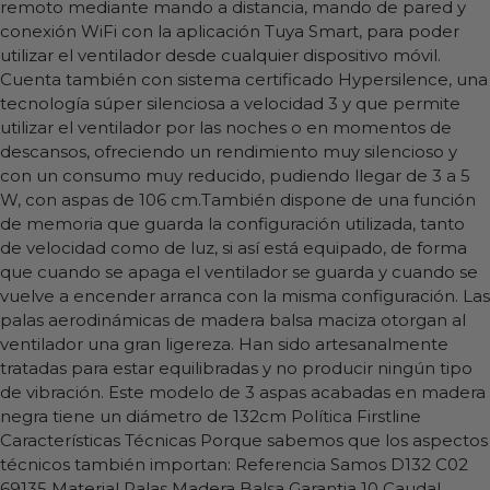
remoto mediante mando a distancia, mando de pared y
conexión WiFi con la aplicación Tuya Smart, para poder
utilizar el ventilador desde cualquier dispositivo móvil.
Cuenta también con sistema certificado Hypersilence, una
tecnología súper silenciosa a velocidad 3 y que permite
utilizar el ventilador por las noches o en momentos de
descansos, ofreciendo un rendimiento muy silencioso y
con un consumo muy reducido, pudiendo llegar de 3 a 5
W, con aspas de 106 cm.También dispone de una función
de memoria que guarda la configuración utilizada, tanto
de velocidad como de luz, si así está equipado, de forma
que cuando se apaga el ventilador se guarda y cuando se
vuelve a encender arranca con la misma configuración. Las
palas aerodinámicas de madera balsa maciza otorgan al
ventilador una gran ligereza. Han sido artesanalmente
tratadas para estar equilibradas y no producir ningún tipo
de vibración. Este modelo de 3 aspas acabadas en madera
negra tiene un diámetro de 132cm Política Firstline
Características Técnicas Porque sabemos que los aspectos
técnicos también importan: Referencia Samos D132 C02
69135 Material Palas Madera Balsa Garantia 10 Caudal