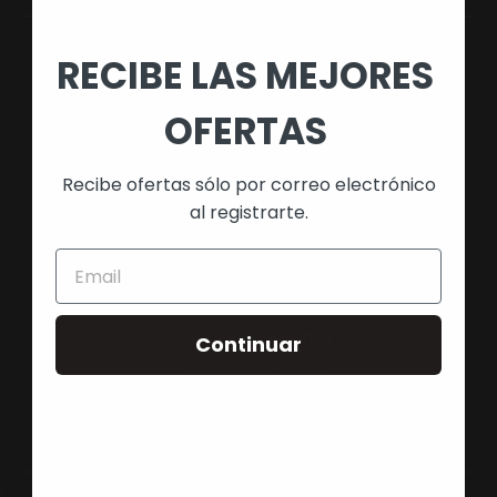
RECIBE LAS MEJORES
NAVEGACIÓN
Búsqueda
OFERTAS
Quienes Somos
Recibe ofertas sólo por correo electrónico
Política de Envío
al registrarte.
Devoluciones y Reembolso
Política de Cookies
Aviso Legal
Política de Privacidad
Continuar
Términos de Servicio
Preguntas Frecuentes