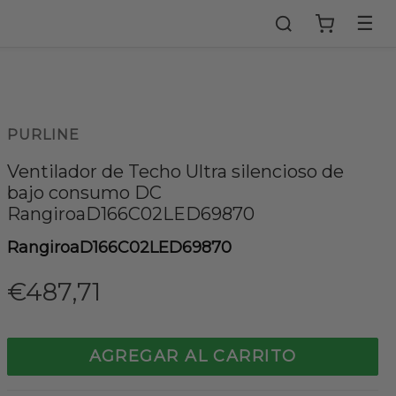
☰
PURLINE
Ventilador de Techo Ultra silencioso de
bajo consumo DC
RangiroaD166C02LED69870
RangiroaD166C02LED69870
Precio
€487,71
habitual
AGREGAR AL CARRITO