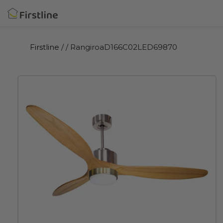
Ir
directamente
al
contenido
Firstline
/
/ RangiroaD166C02LED69870