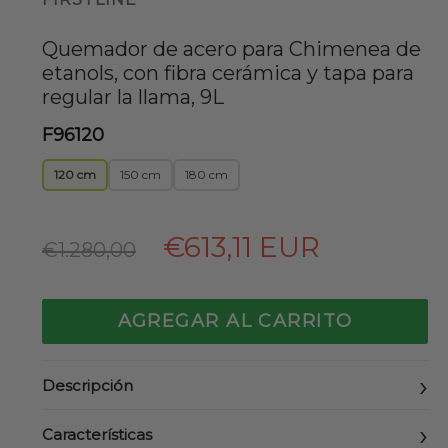
Quemador de acero para Chimenea de
etanols, con fibra cerámica y tapa para
regular la llama, 9L
F96120
120 cm
150 cm
180 cm
Precio
€613,11 EUR
€1.280,00
habitual
AGREGAR AL CARRITO
Descripción
Características