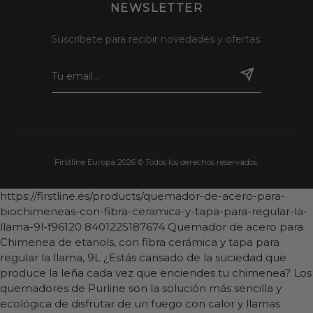
NEWSLETTER
Suscríbete para recibir novedades y ofertas.
Firstline Europa 2026 © Todos los derechos reservados.
https://firstline.es/products/quemador-de-acero-para-
biochimeneas-con-fibra-ceramica-y-tapa-para-regular-la-
llama-9l-f96120
8401225187674
Quemador de acero para
Chimenea de etanols, con fibra cerámica y tapa para
regular la llama, 9L
¿Estás cansado de la suciedad que
produce la leña cada vez que enciendes tu chimenea? Los
quemadores de Purline son la solución más sencilla y
ecológica de disfrutar de un fuego con calor y llamas