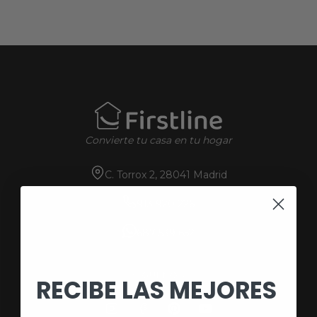
Convierte tu casa en tu hogar
C. Torrox 2, 28041 Madrid
913 920 226
687 539 652
SÍGUENOS
RECIBE LAS MEJORES